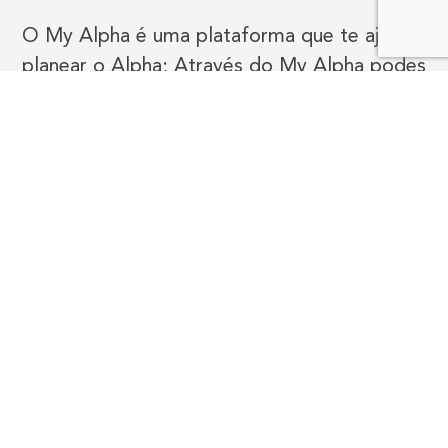
O My Alpha é uma plataforma que te ajuda a
planear o Alpha; Através do My Alpha podes
encontrar os materiais de formação, os
recursos promocionais e até os vídeos de
cada sessão.
Regista o teu Alpha
1. Planeia o Alpha